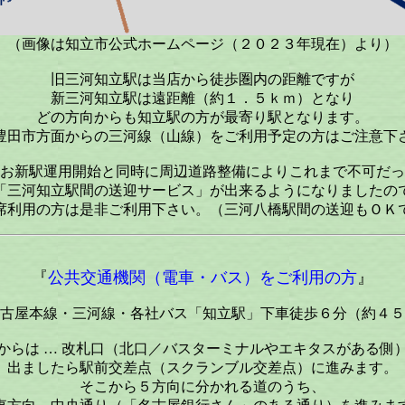
（画像は知立市公式ホームページ（２０２３年現在）より）
旧三河知立駅は当店から徒歩圏内の距離ですが
新三河知立駅は遠距離（約１．５ｋｍ）となり
どの方向からも知立駅の方が最寄り駅となります。
豊田市方面からの三河線（山線）をご利用予定の方はご注意下
お新駅運用開始と同時に周辺道路整備によりこれまで不可だっ
「三河知立駅間の送迎サービス」が出来るようになりましたの
席利用の方は是非ご利用下さい。（三河八橋駅間の送迎もＯＫ
『
公共交通機関（電車・バス）をご利用の方
』
古屋本線・三河線・各社バス「知立駅」下車徒歩６分（約４５
からは … 改札口（北口／バスターミナルやエキタスがある側
出ましたら駅前交差点（スクランブル交差点）に進みます。
そこから５方向に分かれる道のうち、