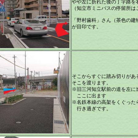
やや左に折れた後の丁字路を
（知立市ミニバスの停留所は
「野村歯科」さん（茶色の建
が目印です。
そこからすぐに踏み切りがあ
そこを渡ります。
※旧三河知立駅前の道を左に
ここに出ます
※名鉄本線の高架をくぐった
行き過ぎです。