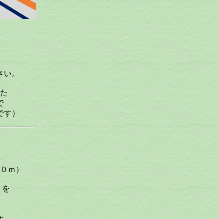
さい。
た
で
です）
０ｍ）
）を