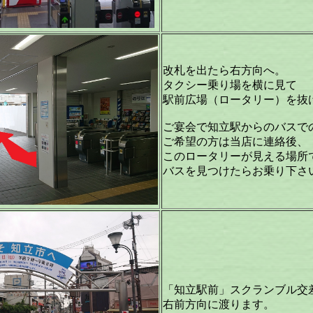
改札を出たら右方向へ。
タクシー乗り場を横に見て
駅前広場（ロータリー）を抜
ご宴会で知立駅からのバスで
ご希望の方は当店に連絡後、
このロータリーが見える場所
バスを見つけたらお乗り下さ
「知立駅前」スクランブル交
右前方向に渡ります
。