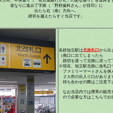
東方向、中央通り（「名古屋銀行さん」のある通り）を進みま
道なりに進み丁字路（「野村歯科さん」が目印）に
出たら右（南）方向へ。
踏切を越えたらすぐ当店です。
名鉄知立駅は
北改札口
から出
（南口に出てしまったら
踏切を渡って北側に戻って
※現在、知立駅北側に改札口
ファミリーマートさんを挟
２カ所の出入り口がありま
待ち合わせの際はご注意下
なお当店内では煙草の販売
ので必要な方はこちらでお