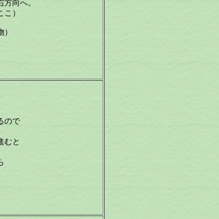
右方向へ。
ここ）
物）
るので
進むと
ら