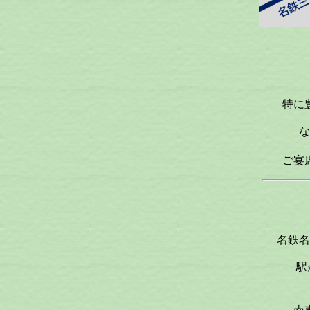
特に
な
ご宴
名鉄名
駅