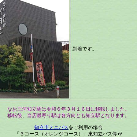
到着です。
なお三河知立駅は令和６年３月１６日に移転しました。
移転後、当店最寄り駅は各方向とも知立駅となります。
知立市ミニバス
をご利用の場合
「３コース（オレンジコース）」
東知立
バス停が