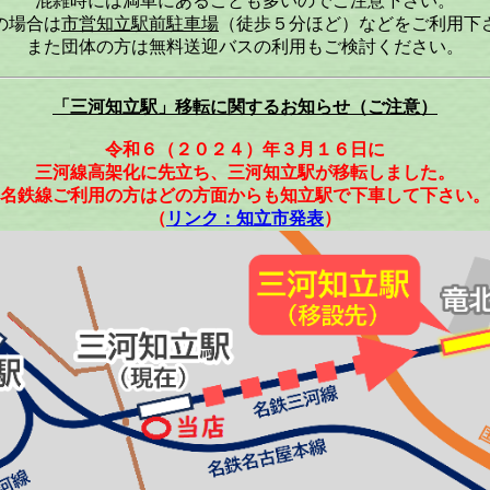
混雑時には満車にあることも多いのでご注意下さい。
の場合は
市営知立駅前駐車場
（徒歩５分ほど）などをご利用下
また団体の方は無料送迎バスの利用もご検討ください。
「三河知立駅」移転に関するお知らせ（ご注意）
令和６（２０２４）年３月１６日に
三河線高架化に先立ち、三河知立駅が移転しました。
名鉄線ご利用の方はどの方面からも知立駅で下車して下さい。
（
リンク：知立市発表
）